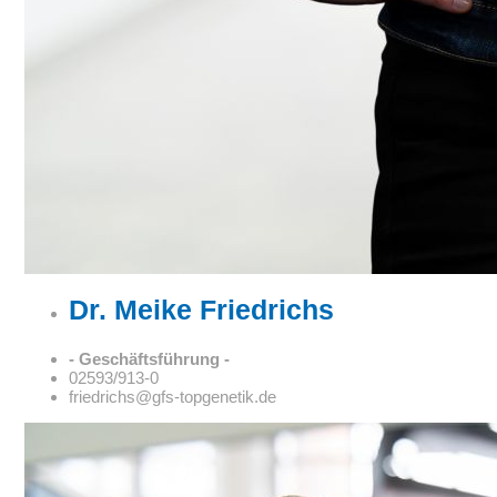
Dr. Meike Friedrichs
- Geschäftsführung -
02593/913-0
friedrichs@gfs-topgenetik.de