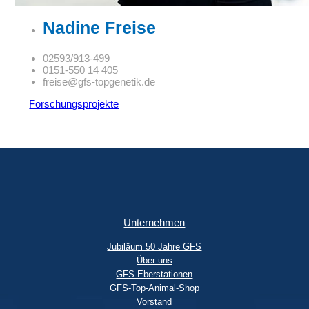
Nadine Freise
02593/913-499
0151-550 14 405
freise@gfs-topgenetik.de
Forschungsprojekte
Unternehmen
Jubiläum 50 Jahre GFS
Über uns
GFS-Eberstationen
GFS-Top-Animal-Shop
Vorstand