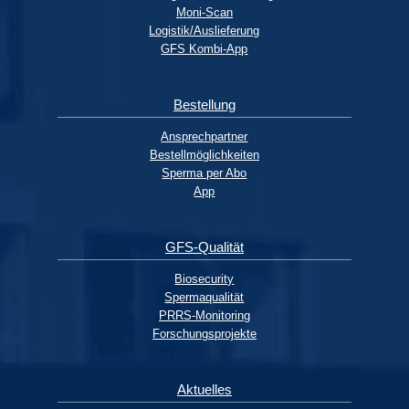
Moni-Scan
Logistik/Auslieferung
GFS Kombi-App
Bestellung
Ansprechpartner
Bestellmöglichkeiten
Sperma per Abo
App
GFS-Qualität
Biosecurity
Spermaqualität
PRRS-Monitoring
Forschungsprojekte
Aktuelles