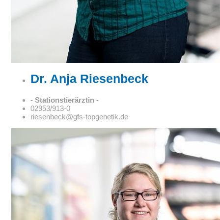
Dr. Anja Riesenbeck
- Stationstierärztin -
02953/913-0
riesenbeck@gfs-topgenetik.de