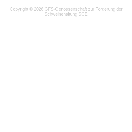
Copyright © 2026 GFS-Genossenschaft zur Förderung der
Schweinehaltung SCE
Wir
verwenden
auf
unserer
Website
technisch
notwendige
Cookies,
um
unsere
Funktionen
bereitzustellen,
zu
schützen
und
zu
verbessern.
Technisch