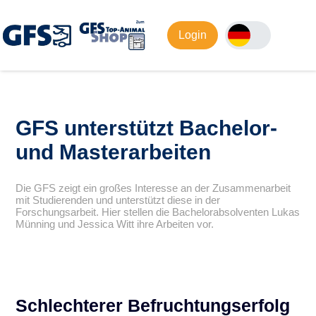
Login
GFS unterstützt Bachelor-
und Masterarbeiten
Die GFS zeigt ein großes Interesse an der Zusammenarbeit
mit Studierenden und unterstützt diese in der
Forschungsarbeit. Hier stellen die Bachelorabsolventen Lukas
Münning und Jessica Witt ihre Arbeiten vor.
Schlechterer Befruchtungserfolg