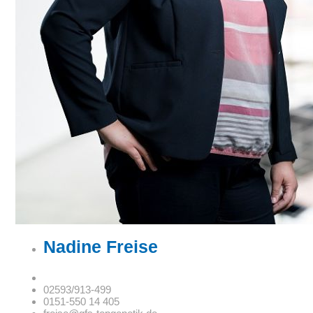
Nadine Freise
02593/913-499
0151-550 14 405