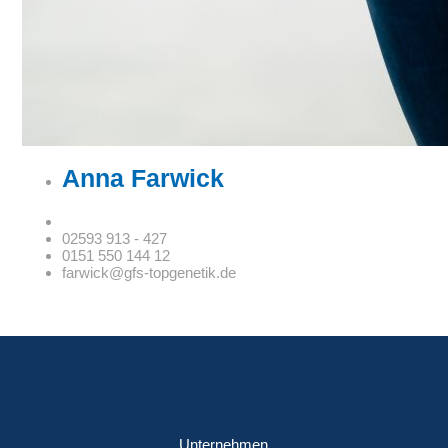
Anna Farwick
02593 913 - 427
0151 550 144 12
farwick@gfs-topgenetik.de
Unternehmen