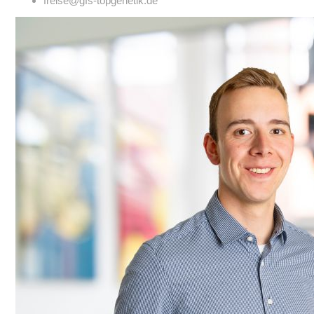
freise@gfs-topgenetik.de