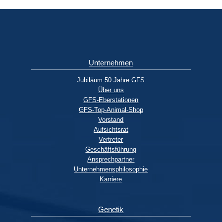
Spezielle elektronische Pipetten ermöglichen das Finetuning 
CASA-System.
Unternehmen
Jubiläum 50 Jahre GFS
Über uns
GFS-Eberstationen
GFS-Top-Animal-Shop
Vorstand
Aufsichtsrat
Vertreter
Geschäftsführung
Ansprechpartner
Im CASA eFlow-System werden die Spermien in 7 unterschie
Unternehmensphilosophie
Messpositionen objektiv untersucht.
Karriere
Genetik