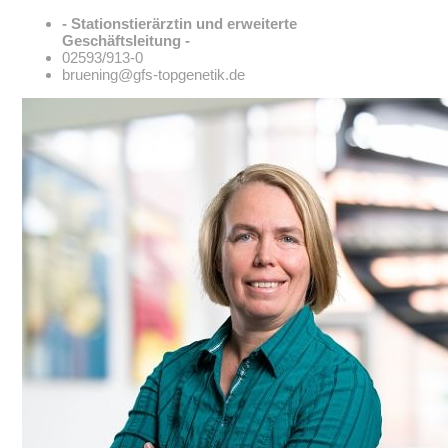
- Stationstierärztin und erweiterte
Geschäftsleitung -
02593/913-0
bruening@gfs-topgenetik.de
Jedes Ejakulat ist mit Etikett und Barcode versehen: Keine
Verwechslung von Ejakulaten möglich.