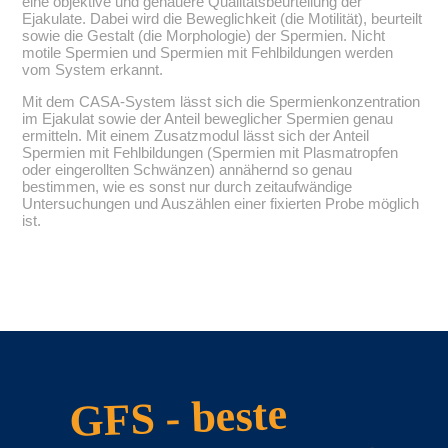
eine objektive und genauere Qualitätsbeurteilung der
Ejakulate. Dabei wird die Beweglichkeit (die Motilität), beurteilt
sowie die Gestalt (die Morphologie) der Spermien. Nicht
motile Spermien und Spermien mit Fehlbildungen werden
vom System erkannt.
Mit dem CASA-System lässt sich die Spermienkonzentration
im Ejakulat sowie der Anteil beweglicher Spermien genau
ermitteln. Mit einem Zusatzmodul lässt sich der Anteil
Spermien mit Fehlbildungen (Spermien mit Plasmatropfen
oder eingerollten Schwänzen) annähernd so genau
bestimmen, wie es sonst nur durch zeitaufwändige
Untersuchungen und Auszählen einer fixierten Probe möglich
ist.
GFS - beste