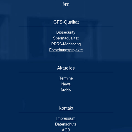
App
GFS-Qualität
Biosecurity
Spermaqualität
PRRS-Monitoring
Forschungsprojekte
Die Abfüllmaschine befüllt die Tuben nach BRS-Standard…
Aktuelles
Termine
News
Archiv
Kontakt
Impressum
Datenschutz
AGB
..schweißt die Tuben zu…