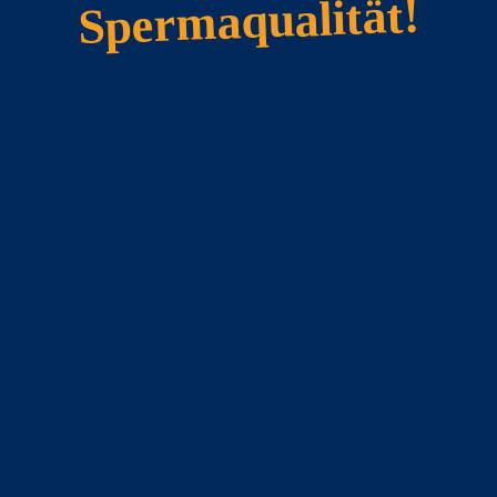
Spermaqualität!
Zur Identitätssicherung werden die Ohrchips der Eber vor de
Absamen mit dem Psion ausgelesen…