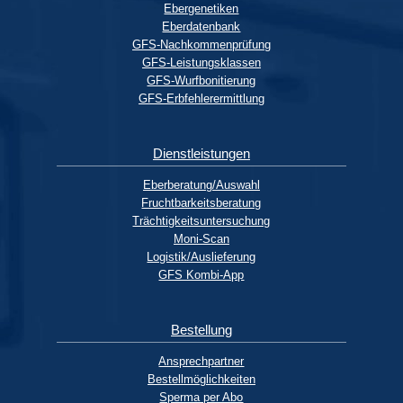
Ebergenetiken
Eberdatenbank
GFS-Nachkommenprüfung
GFS-Leistungsklassen
GFS-Wurfbonitierung
GFS-Erbfehlerermittlung
Das Sperma wird so verdünnt, dass in jeder Tube gleich viele
befruchtungsfähige Spermien enthalten sind.
Dienstleistungen
Eberberatung/Auswahl
Fruchtbarkeitsberatung
Trächtigkeitsuntersuchung
Moni-Scan
Logistik/Auslieferung
GFS Kombi-App
Bestellung
Ein kurzer Draht zum Verkaufsteam erleichtert den
Ansprechpartner
Produktionsverlauf.
Bestellmöglichkeiten
Sperma per Abo