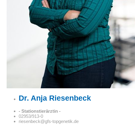
Scannen bei jedem Arbeitsschritt: Alle Ergebnisse der
Qualitätskontrolle werden ins Laborprogramm eingespielt.
Das Sperma wird abgewogen, auf Farbe & Geruch geprüft un
vorverdünnt.
Dr. Anja Riesenbeck
- Stationstierärztin -
02953/913-0
riesenbeck@gfs-topgenetik.de