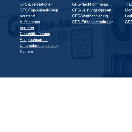
GFS-Eberstationen
GFS-Nachkommenprüfung
GFS-Top-Animal-Shop
GFS-Leistungsklassen
Mon
Vorstand
GFS-Wurfbonitierung
Logi
Aufsichtsrat
GFS-Erbfehlerermittlung
GFS
Vertreter
Geschäftsführung
Ansprechpartner
Unternehmensphilosophie
Karriere
Wir
verwenden
auf