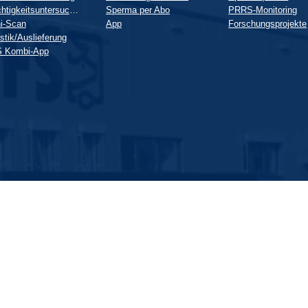
Trächtigkeitsuntersuchung
Sperma per Abo
PRRS-Monitoring
i-Scan
App
Forschungsprojekte
stik/Auslieferung
 Kombi-App
Copyright © 2026 GFS