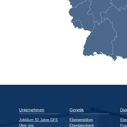
Unternehmen
Genetik
Die
Jubiläum 50 Jahre GFS
Ebergenetiken
Ebe
Über uns
Eberdatenbank
Fruc