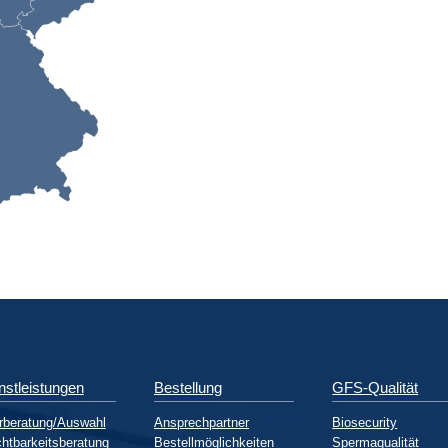
nstleistungen
Bestellung
GFS-Qualität
rberatung/Auswahl
Ansprechpartner
Biosecurity
htbarkeitsberatung
Bestellmöglichkeiten
Spermaqualität