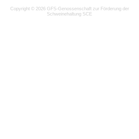
Copyright © 2026 GFS-Genossenschaft zur Förderung der
Schweinehaltung SCE
Wir
verwenden
auf
unserer
Website
technisch
notwendige
Cookies,
um
unsere
Funktionen
bereitzustellen,
zu
schützen
und
zu
verbessern.
Technisch