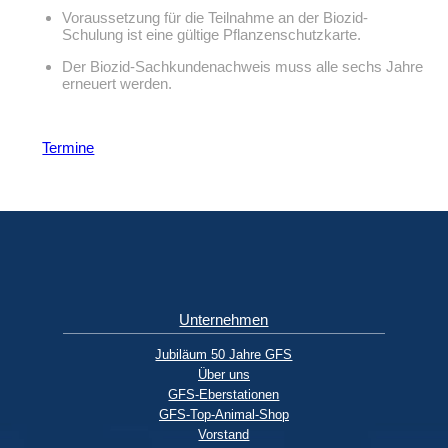
Voraussetzung für die Teilnahme an der Biozid-
Schulung ist eine gültige Pflanzenschutzkarte.
Der Biozid-Sachkundenachweis muss alle sechs Jahre
erneuert werden.
Termine
Unternehmen
Jubiläum 50 Jahre GFS
Über uns
GFS-Eberstationen
GFS-Top-Animal-Shop
Vorstand