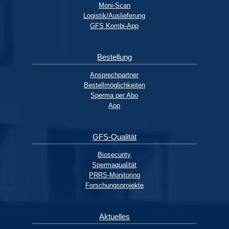
Moni-Scan
Logistik/Auslieferung
GFS Kombi-App
Bestellung
Ansprechpartner
Bestellmöglichkeiten
Sperma per Abo
App
GFS-Qualität
Biosecurity
Spermaqualität
PRRS-Monitoring
Forschungsprojekte
Aktuelles