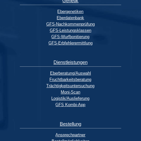
Genetik
Ebergenetiken
Eberdatenbank
GFS-Nachkommenprüfung
GFS-Leistungsklassen
GFS-Wurfbonitierung
GFS-Erbfehlerermittlung
Dienstleistungen
Eberberatung/Auswahl
Fruchtbarkeitsberatung
Trächtigkeitsuntersuchung
Moni-Scan
Logistik/Auslieferung
GFS Kombi-App
Bestellung
Ansprechpartner