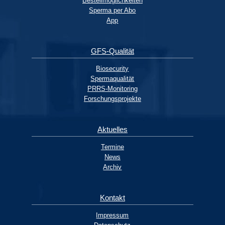
Bestellmöglichkeiten
Sperma per Abo
App
GFS-Qualität
Biosecurity
Spermaqualität
PRRS-Monitoring
Forschungsprojekte
Aktuelles
Termine
News
Archiv
Kontakt
Impressum