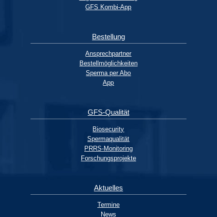
GFS Kombi-App
Bestellung
Ansprechpartner
Bestellmöglichkeiten
Sperma per Abo
App
GFS-Qualität
Biosecurity
Spermaqualität
PRRS-Monitoring
Forschungsprojekte
Aktuelles
Termine
News