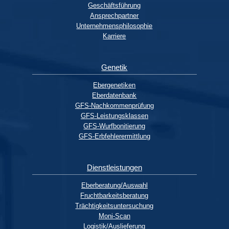
Geschäftsführung
Ansprechpartner
Unternehmensphilosophie
Karriere
Genetik
Ebergenetiken
Eberdatenbank
GFS-Nachkommenprüfung
GFS-Leistungsklassen
GFS-Wurfbonitierung
GFS-Erbfehlerermittlung
Dienstleistungen
Eberberatung/Auswahl
Fruchtbarkeitsberatung
Trächtigkeitsuntersuchung
Moni-Scan
Logistik/Auslieferung