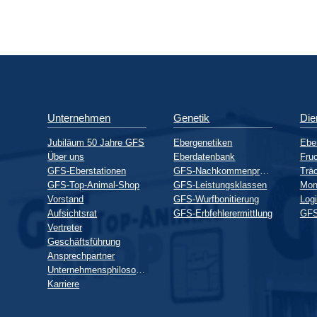
Unternehmen
Genetik
Die
Jubiläum 50 Jahre GFS
Ebergenetiken
Ebe
Über uns
Eberdatenbank
Fruc
GFS-Eberstationen
GFS-Nachkommenprüfung
GFS-Top-Animal-Shop
GFS-Leistungsklassen
Mon
Vorstand
GFS-Wurfbonitierung
Logi
Aufsichtsrat
GFS-Erbfehlerermittlung
GFS
Vertreter
Geschäftsführung
Ansprechpartner
Unternehmensphilosophie
Karriere