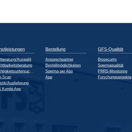
nstleistungen
Bestellung
GFS-Qualität
rberatung/Auswahl
Ansprechpartner
Biosecurity
htbarkeitsberatung
Bestellmöglichkeiten
Spermaqualität
Trächtigkeitsuntersuchung
Sperma per Abo
PRRS-Monitoring
i-Scan
App
Forschungsprojekte
stik/Auslieferung
 Kombi-App