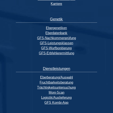
Karriere
Genetik
Ebergenetiken
Eberdatenbank
GFS-Nachkommenprüfung
GFS-Leistungsklassen
GFS-Wurfbonitierung
GFS-Erbfehlerermittlung
Dienstleistungen
Eberberatung/Auswahl
Fruchtbarkeitsberatung
Trächtigkeitsuntersuchung
Moni-Scan
Logistik/Auslieferung
GFS Kombi-App