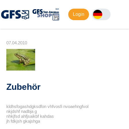
Login
07.04.2010
Zubehör
kldhsfogashdgksdfon vhfvosfi nvoaehngfvol
nkjdshf nadbja g
nhkjfsd ahfjsaikbf kahdas
jh fdkjsh gkajshga