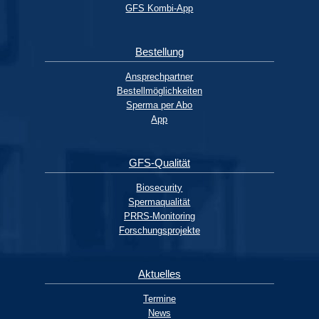
GFS Kombi-App
Bestellung
Ansprechpartner
Bestellmöglichkeiten
Sperma per Abo
App
GFS-Qualität
Biosecurity
Spermaqualität
PRRS-Monitoring
Forschungsprojekte
Aktuelles
Termine
News