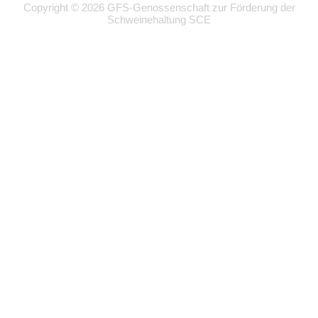
Copyright © 2026 GFS-Genossenschaft zur Förderung der
Schweinehaltung SCE
Wir
verwenden
auf
unserer
Website
technisch
notwendige
Cookies,
um
unsere
Funktionen
bereitzustellen,
zu
schützen
und
zu
verbessern.
Technisch
notwendig