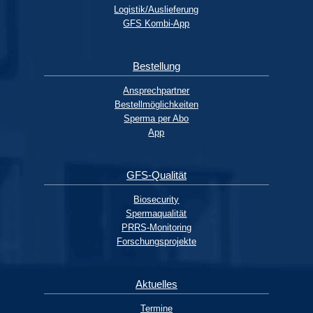
Logistik/Auslieferung
GFS Kombi-App
Bestellung
Ansprechpartner
Bestellmöglichkeiten
Sperma per Abo
App
GFS-Qualität
Biosecurity
Spermaqualität
PRRS-Monitoring
Forschungsprojekte
Aktuelles
Termine