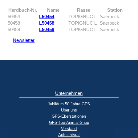
Herdbuch-Nr.
Name
Rasse
Station
50454
L50454
TOPIGNUC L
Saerbeck
50458
L50458
TOPIGNUC L
Saerbeck
50459
L50459
TOPIGNUC L
Saerbeck
Newsletter
Unternehmen
Jubiläum 50 Jahre GFS
Über uns
GFS-Eberstationen
GFS-Top-Animal-Shop
Vorstand
Aufsichtsrat