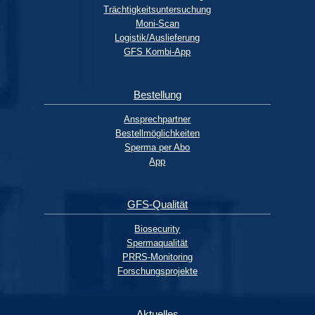
Trächtigkeitsuntersuchung
Moni-Scan
Logistik/Auslieferung
GFS Kombi-App
Bestellung
Ansprechpartner
Bestellmöglichkeiten
Sperma per Abo
App
GFS-Qualität
Biosecurity
Spermaqualität
PRRS-Monitoring
Forschungsprojekte
Aktuelles