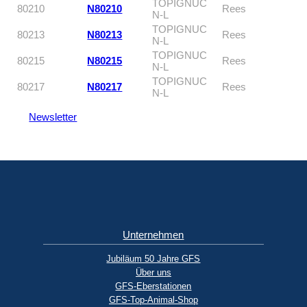
TOPIGNUC
80210
N80210
Rees
N-L
TOPIGNUC
80213
N80213
Rees
N-L
TOPIGNUC
80215
N80215
Rees
N-L
TOPIGNUC
80217
N80217
Rees
N-L
Newsletter
Unternehmen
Jubiläum 50 Jahre GFS
Über uns
GFS-Eberstationen
GFS-Top-Animal-Shop