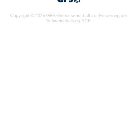
Copyright © 2026 GFS-Genossenschaft zur Förderung der
Schweinehaltung SCE
Wir
verwenden
auf
unserer
Website
technisch
notwendige
Cookies,
um
unsere
Funktionen
bereitzustellen,
zu
schützen
und
zu
verbessern.