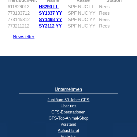
Herdbuch-Nr.
Name
Rasse
Station
611829012
H8290 LL
SPF NUC LL
Rees
773133712
SY1337 YY
SPF NUC YY
Rees
773149812
SY1498 YY
SPF NUC YY
Rees
773211212
SY2112 YY
SPF NUC YY
Rees
Newsletter
Unternehmen
Jubiläum 50 Jahre GFS
Über uns
GFS-Eberstationen
GFS-Top-Animal-Shop
Vorstand
Aufsichtsrat
Vertreter