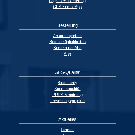
Logistik/Auslieferung
GFS Kombi-App
Bestellung
Ansprechpartner
Bestellmöglichkeiten
Sperma per Abo
App
GFS-Qualität
Biosecurity
Spermaqualität
PRRS-Monitoring
Forschungsprojekte
Aktuelles
Termine