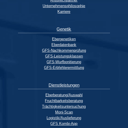
Ansprechpartner
Unternehmensphilosophie
Karriere
Genetik
Ebergenetiken
Eberdatenbank
GFS-Nachkommenprüfung
GFS-Leistungsklassen
GFS-Wurfbonitierung
GFS-Erbfehlerermittlung
Dienstleistungen
Eberberatung/Auswahl
Fruchtbarkeitsberatung
Trächtigkeitsuntersuchung
Moni-Scan
Logistik/Auslieferung
GFS Kombi-App