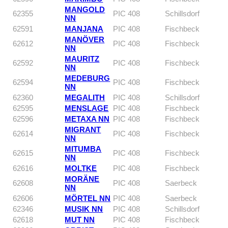
MANGOLD
62355
PIC 408
Schillsdorf
NN
62591
MANJANA
PIC 408
Fischbeck
MANÖVER
62612
PIC 408
Fischbeck
NN
MAURITZ
62592
PIC 408
Fischbeck
NN
MEDEBURG
62594
PIC 408
Fischbeck
NN
62360
MEGALITH
PIC 408
Schillsdorf
62595
MENSLAGE
PIC 408
Fischbeck
62596
METAXA NN
PIC 408
Fischbeck
MIGRANT
62614
PIC 408
Fischbeck
NN
MITUMBA
62615
PIC 408
Fischbeck
NN
62616
MOLTKE
PIC 408
Fischbeck
MORÄNE
62608
PIC 408
Saerbeck
NN
62606
MÖRTEL NN
PIC 408
Saerbeck
62346
MUSIK NN
PIC 408
Schillsdorf
62618
MUT NN
PIC 408
Fischbeck