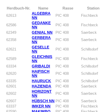
Herdbuch-Nr.
Name
Rasse
Station
ALGEBRA
62613
PIC 408
Fischbeck
NN
GEDANKE
62586
PIC 408
Fischbeck
NN
62349
GENIAL NN
PIC 408
Saerbeck
GERBERA
62358
PIC 408
Saerbeck
NN
GESELLE
62621
PIC 408
Schillsdorf
NN
GLEICHNIS
62589
PIC 408
Fischbeck
NN
63334
GRIBALDI
PIC 408
Schillsdorf
HAIFISCH
62620
PIC 408
Schillsdorf
NN
63335
HAURUCK
PIC 408
Schillsdorf
62601
HAZIENDA
PIC 408
Saerbeck
HORIZONT
62602
PIC 408
Saerbeck
NN
62607
HÜBSCH NN
PIC 408
Saerbeck
63337
IMKER NN
PIC 408
Fischbeck
62590
MAKIMBO
PIC 408
Fischbeck