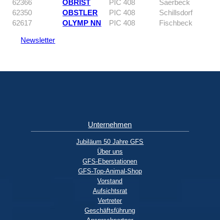
62366
OBRIST
PIC 408
Saerbeck
62350
OBSTLER
PIC 408
Schillsdorf
62617
OLYMP NN
PIC 408
Fischbeck
Newsletter
Unternehmen
Jubiläum 50 Jahre GFS
Über uns
GFS-Eberstationen
GFS-Top-Animal-Shop
Vorstand
Aufsichtsrat
Vertreter
Geschäftsführung