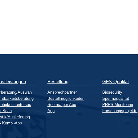
nstleistungen
Bestellung
GFS-Qualität
rberatung/Auswahl
Ansprechpartner
Biosecurity
htbarkeitsberatung
Bestellmöglichkeiten
Spermaqualität
Trächtigkeitsuntersuchung
Sperma per Abo
PRRS-Monitoring
i-Scan
App
Forschungsprojekte
stik/Auslieferung
 Kombi-App