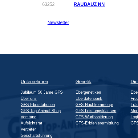
63252
RAUBAUZ NN
Newsletter
Unternehmen
Genetik
Die
Jubiläum 50 Jahre GFS
Ebergenetiken
Ebe
Über uns
Eberdatenbank
Fruc
GFS-Eberstationen
GFS-Nachkommenprüfung
GFS-Top-Animal-Shop
GFS-Leistungsklassen
Mon
Vorstand
GFS-Wurfbonitierung
Logi
Aufsichtsrat
GFS-Erbfehlerermittlung
GFS
Vertreter
Geschäftsführung