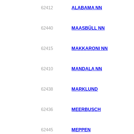
62412
ALABAMA NN
62440
MAASBÜLL NN
62415
MAKKARONI NN
62410
MANDALA NN
62438
MARKLUND
62436
MEERBUSCH
62445
MEPPEN