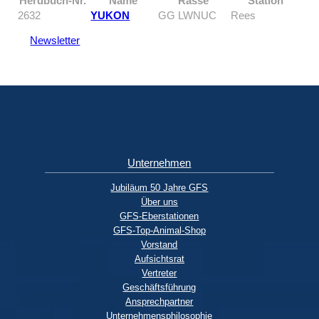
Herdbuch-Nr.
Name
Rasse
Station
2632
YUKON
GG LWNUC
Rees
Newsletter
Unternehmen
Jubiläum 50 Jahre GFS
Über uns
GFS-Eberstationen
GFS-Top-Animal-Shop
Vorstand
Aufsichtsrat
Vertreter
Geschäftsführung
Ansprechpartner
Unternehmensphilosophie