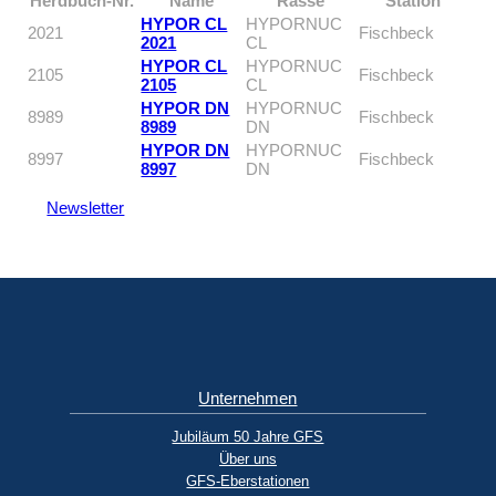
Herdbuch-Nr.
Name
Rasse
Station
HYPOR CL
HYPORNUC
2021
Fischbeck
2021
CL
HYPOR CL
HYPORNUC
2105
Fischbeck
2105
CL
HYPOR DN
HYPORNUC
8989
Fischbeck
8989
DN
HYPOR DN
HYPORNUC
8997
Fischbeck
8997
DN
Newsletter
Unternehmen
Jubiläum 50 Jahre GFS
Über uns
GFS-Eberstationen