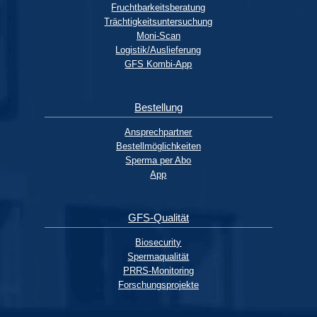
Fruchtbarkeitsberatung
Trächtigkeitsuntersuchung
Moni-Scan
Logistik/Auslieferung
GFS Kombi-App
Bestellung
Ansprechpartner
Bestellmöglichkeiten
Sperma per Abo
App
GFS-Qualität
Biosecurity
Spermaqualität
PRRS-Monitoring
Forschungsprojekte