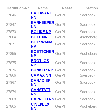
Herdbuch-Nr.
Name
Rasse
Station
BAJUWARE
27846
GerPI
Saerbeck
NN
BARKEEPER
27847
GerPI
Saerbeck
NN
27870
BOLIDE NP
GerPI
Saerbeck
27864
BOTE NN
GerPI
Ascheberg
BOTSWANA
27871
GerPI
Saerbeck
NP
BOETTCHER
27855
GerPI
Ascheberg
NP
BROTLOS
27875
GerPI
Saerbeck
NP
27876
BUNKER NP
GerPI
Saerbeck
27866
CAMAX NN
GerPI
Saerbeck
CANADIER
27867
GerPI
Saerbeck
NN
CANSTATT
27874
GerPI
Saerbeck
NN
27868
CAPRILLI NN
GerPI
Saerbeck
CINEPLEX
27865
GerPI
Ascheberg
NN