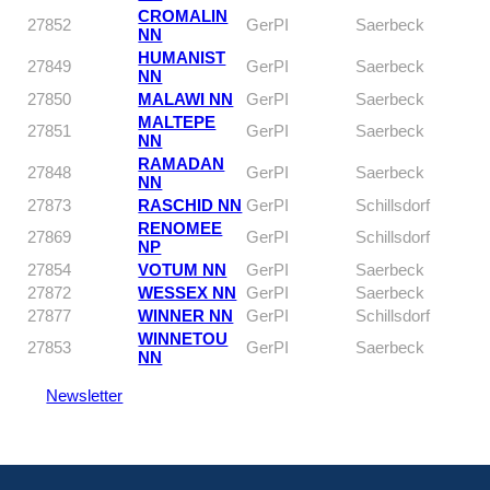
CROMALIN
27852
GerPI
Saerbeck
NN
HUMANIST
27849
GerPI
Saerbeck
NN
27850
MALAWI NN
GerPI
Saerbeck
MALTEPE
27851
GerPI
Saerbeck
NN
RAMADAN
27848
GerPI
Saerbeck
NN
27873
RASCHID NN
GerPI
Schillsdorf
RENOMEE
27869
GerPI
Schillsdorf
NP
27854
VOTUM NN
GerPI
Saerbeck
27872
WESSEX NN
GerPI
Saerbeck
27877
WINNER NN
GerPI
Schillsdorf
WINNETOU
27853
GerPI
Saerbeck
NN
Newsletter