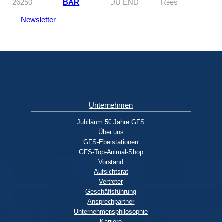
26250
BÄR
DU END
Rees
Newsletter
Unternehmen
Jubiläum 50 Jahre GFS
Über uns
GFS-Eberstationen
GFS-Top-Animal-Shop
Vorstand
Aufsichtsrat
Vertreter
Geschäftsführung
Ansprechpartner
Unternehmensphilosophie
Karriere