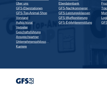
Über uns
Eberdatenbank
Fruc
GFS-Eberstationen
GFS-Nachkommenprüfung
GFS-Top-Animal-Shop
GFS-Leistungsklassen
Mon
Vorstand
GFS-Wurfbonitierung
Logi
Aufsichtsrat
GFS-Erbfehlerermittlung
GFS
Vertreter
Geschäftsführung
Ansprechpartner
Unternehmensphilosophie
Karriere
Wir
verwenden