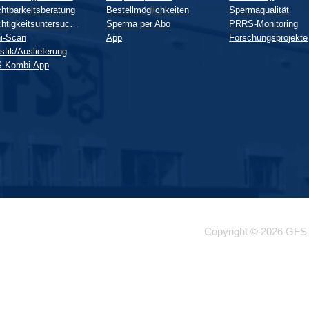
htbarkeitsberatung
Bestellmöglichkeiten
Spermaqualität
Trächtigkeitsuntersuchung
Sperma per Abo
PRRS-Monitoring
i-Scan
App
Forschungsprojekte
stik/Auslieferung
 Kombi-App
Copyright © 2026 GFS