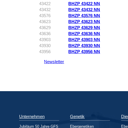
43422
BHZP 43422 NN
43432
BHZP 43432 NN
43576
BHZP 43576 NN
43623
BHZP 43623 NN
43629
BHZP 43629 NN
43636
BHZP 43636 NN
43903
BHZP 43903 NN
43930
BHZP 43930 NN
43956
BHZP 43956 NN
Newsletter
Unternehmen
Genetik
Die
Jubiläum 50 Jahre GFS
Ebergenetiken
Ebe