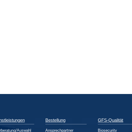
nstleistungen
Bestellung
GFS-Qualität
rberatung/Auswahl
Ansprechpartner
Biosecurity