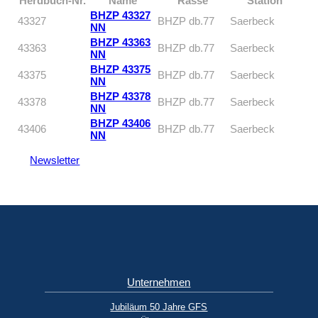
Herdbuch-Nr.
Name
Rasse
Station
BHZP 43327
43327
BHZP db.77
Saerbeck
NN
BHZP 43363
43363
BHZP db.77
Saerbeck
NN
BHZP 43375
43375
BHZP db.77
Saerbeck
NN
BHZP 43378
43378
BHZP db.77
Saerbeck
NN
BHZP 43406
43406
BHZP db.77
Saerbeck
NN
Newsletter
Unternehmen
Jubiläum 50 Jahre GFS