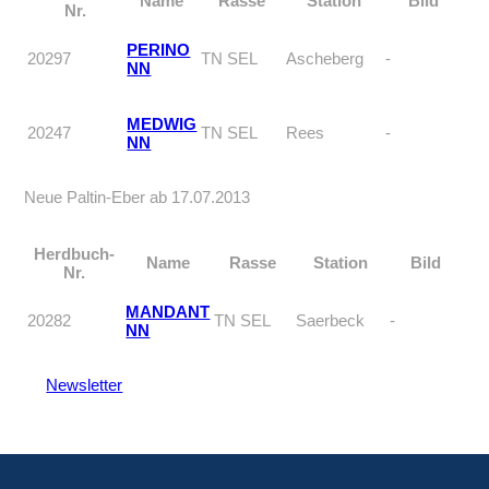
Name
Rasse
Station
Bild
Nr.
PERINO
20297
TN SEL
Ascheberg
-
NN
MEDWIG
20247
TN SEL
Rees
-
NN
Neue Paltin-Eber ab 17.07.2013
Herdbuch-
Name
Rasse
Station
Bild
Nr.
MANDANT
20282
TN SEL
Saerbeck
-
NN
Newsletter