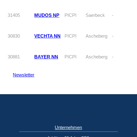
31405
MUDOS NP
PICPI
Saerbeck
-
30830
VECHTA NN
PICPI
Ascheberg
-
30881
BAYER NN
PICPI
Ascheberg
-
Newsletter
Unternehmen