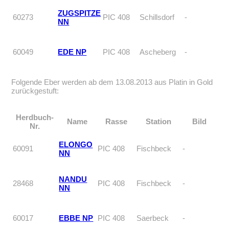
ZUGSPITZE
60273
PIC 408
Schillsdorf
-
NN
60049
EDE NP
PIC 408
Ascheberg
-
Folgende Eber werden ab dem 13.08.2013 aus Platin in Gold
zurückgestuft:
Herdbuch-
Name
Rasse
Station
Bild
Nr.
ELONGO
60091
PIC 408
Fischbeck
-
NN
NANDU
28468
PIC 408
Fischbeck
-
NN
60017
EBBE NP
PIC 408
Saerbeck
-