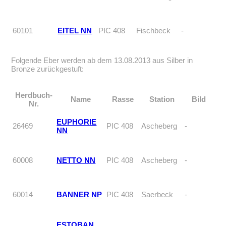
60101
EITEL NN
PIC 408
Fischbeck
-
Folgende Eber werden ab dem 13.08.2013 aus Silber in
Bronze zurückgestuft:
Herdbuch-
Name
Rasse
Station
Bild
Nr.
EUPHORIE
26469
PIC 408
Ascheberg
-
NN
60008
NETTO NN
PIC 408
Ascheberg
-
60014
BANNER NP
PIC 408
Saerbeck
-
ESTOBAN