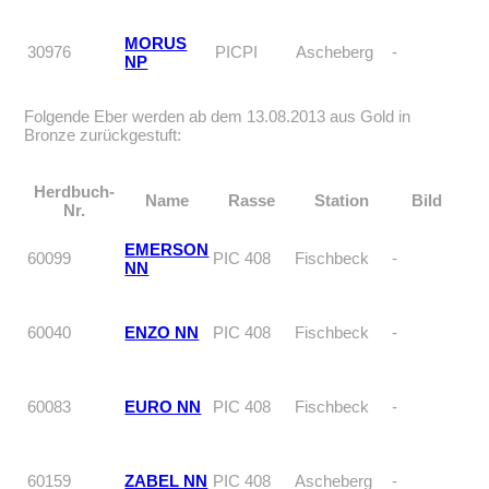
MORUS
30976
PICPI
Ascheberg
-
NP
Folgende Eber werden ab dem 13.08.2013 aus Gold in
Bronze zurückgestuft:
Herdbuch-
Name
Rasse
Station
Bild
Nr.
EMERSON
60099
PIC 408
Fischbeck
-
NN
60040
ENZO NN
PIC 408
Fischbeck
-
60083
EURO NN
PIC 408
Fischbeck
-
60159
ZABEL NN
PIC 408
Ascheberg
-