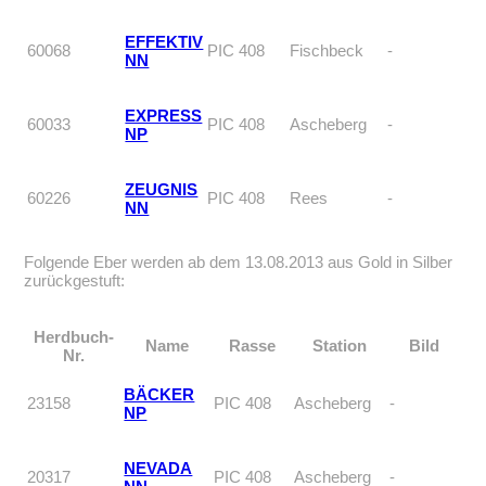
EFFEKTIV
60068
PIC 408
Fischbeck
-
NN
EXPRESS
60033
PIC 408
Ascheberg
-
NP
ZEUGNIS
60226
PIC 408
Rees
-
NN
Folgende Eber werden ab dem 13.08.2013 aus Gold in Silber
zurückgestuft:
Herdbuch-
Name
Rasse
Station
Bild
Nr.
BÄCKER
23158
PIC 408
Ascheberg
-
NP
NEVADA
20317
PIC 408
Ascheberg
-