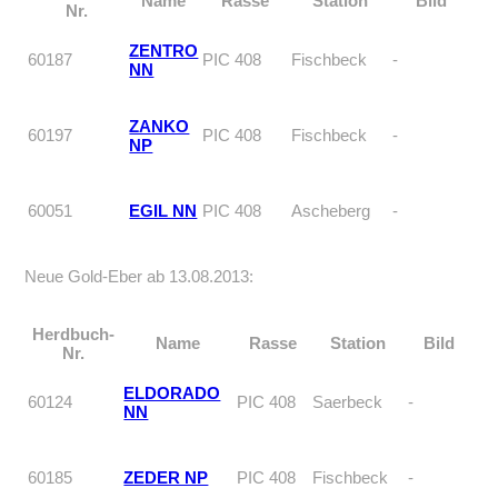
Name
Rasse
Station
Bild
Nr.
ZENTRO
60187
PIC 408
Fischbeck
-
NN
ZANKO
60197
PIC 408
Fischbeck
-
NP
60051
EGIL NN
PIC 408
Ascheberg
-
Neue Gold-Eber ab 13.08.2013:
Herdbuch-
Name
Rasse
Station
Bild
Nr.
ELDORADO
60124
PIC 408
Saerbeck
-
NN
60185
ZEDER NP
PIC 408
Fischbeck
-