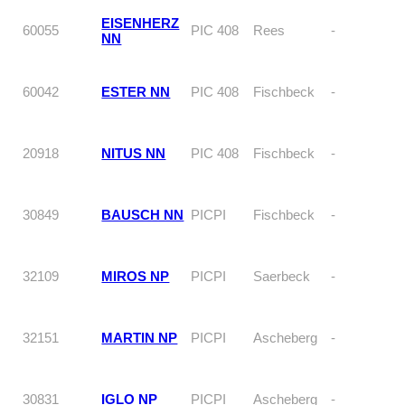
EISENHERZ
60055
PIC 408
Rees
-
NN
60042
ESTER NN
PIC 408
Fischbeck
-
20918
NITUS NN
PIC 408
Fischbeck
-
30849
BAUSCH NN
PICPI
Fischbeck
-
32109
MIROS NP
PICPI
Saerbeck
-
32151
MARTIN NP
PICPI
Ascheberg
-
30831
IGLO NP
PICPI
Ascheberg
-