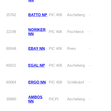
NN
20762
BATTO NP
PIC 408
Ascheberg
-
NORIKER
22198
PIC 408
Fischbeck
-
NN
60048
EBAY NN
PIC 408
Rees
-
60021
EGAL NP
PIC 408
Ascheberg
-
60064
ERGO NN
PIC 408
Schillsdorf
-
AMBOS
30880
PICPI
Ascheberg
-
NN