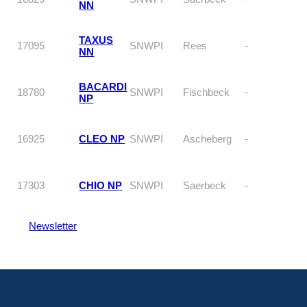
NN
TAXUS
17095
SNWPI
Rees
-
NN
BACARDI
18780
SNWPI
Fischbeck
-
NP
16925
CLEO NP
SNWPI
Ascheberg
-
17303
CHIO NP
SNWPI
Saerbeck
-
Newsletter