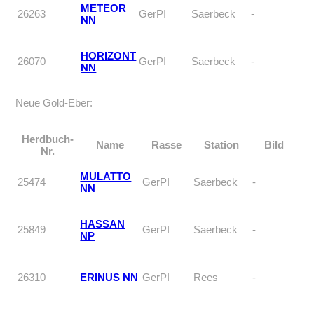
METEOR
26263
GerPI
Saerbeck
-
NN
HORIZONT
26070
GerPI
Saerbeck
-
NN
Neue Gold-Eber:
Herdbuch-
Name
Rasse
Station
Bild
Nr.
MULATTO
25474
GerPI
Saerbeck
-
NN
HASSAN
25849
GerPI
Saerbeck
-
NP
26310
ERINUS NN
GerPI
Rees
-