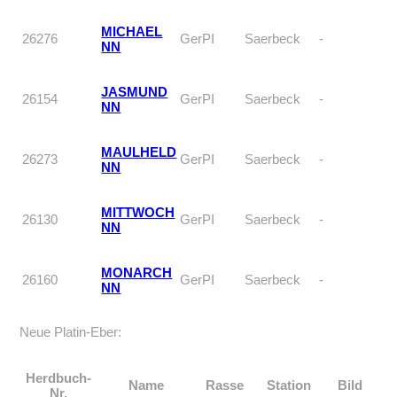
MICHAEL
26276
GerPI
Saerbeck
-
NN
JASMUND
26154
GerPI
Saerbeck
-
NN
MAULHELD
26273
GerPI
Saerbeck
-
NN
MITTWOCH
26130
GerPI
Saerbeck
-
NN
MONARCH
26160
GerPI
Saerbeck
-
NN
Neue Platin-Eber:
Herdbuch-
Name
Rasse
Station
Bild
Nr.