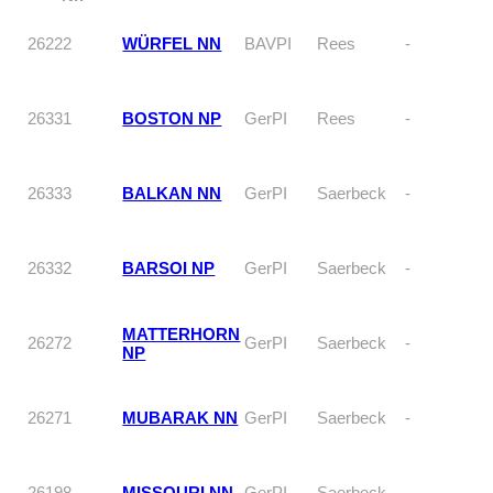
26222
WÜRFEL NN
BAVPI
Rees
-
26331
BOSTON NP
GerPI
Rees
-
26333
BALKAN NN
GerPI
Saerbeck
-
26332
BARSOI NP
GerPI
Saerbeck
-
MATTERHORN
26272
GerPI
Saerbeck
-
NP
26271
MUBARAK NN
GerPI
Saerbeck
-
26198
MISSOURI NN
GerPI
Saerbeck
-