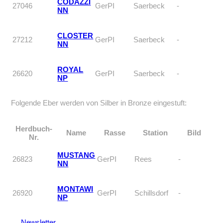
CODAZZI
27046
GerPI
Saerbeck
-
NN
CLOSTER
27212
GerPI
Saerbeck
-
NN
ROYAL
26620
GerPI
Saerbeck
-
NP
Folgende Eber werden von Silber in Bronze eingestuft:
Herdbuch-
Name
Rasse
Station
Bild
Nr.
MUSTANG
26823
GerPI
Rees
-
NN
MONTAWI
26920
GerPI
Schillsdorf
-
NP
Newsletter