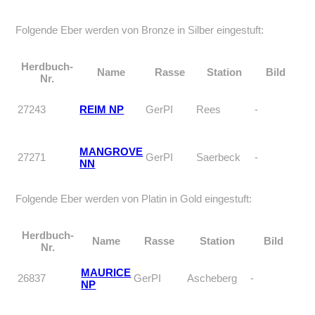
Folgende Eber werden von Bronze in Silber eingestuft:
Herdbuch-
Name
Rasse
Station
Bild
Nr.
27243
REIM NP
GerPI
Rees
-
MANGROVE
27271
GerPI
Saerbeck
-
NN
Folgende Eber werden von Platin in Gold eingestuft:
Herdbuch-
Name
Rasse
Station
Bild
Nr.
MAURICE
26837
GerPI
Ascheberg
-
NP