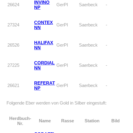
INVINO
26624
GerPI
Saerbeck
-
NP
CONTEX
27324
GerPI
Saerbeck
-
NN
HALIFAX
26526
GerPI
Saerbeck
-
NN
CORDIAL
27225
GerPI
Saerbeck
-
NN
REFERAT
26621
GerPI
Saerbeck
-
NP
Folgende Eber werden von Gold in Silber eingestuft:
Herdbuch-
Name
Rasse
Station
Bild
Nr.