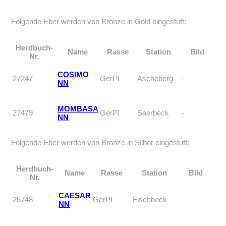
Folgende Eber werden von Bronze in Gold eingestuft:
Herdbuch-
Name
Rasse
Station
Bild
Nr.
COSIMO
27247
GerPI
Ascheberg
-
NN
MOMBASA
27479
GerPI
Saerbeck
-
NN
Folgende Eber werden von Bronze in Silber eingestuft:
Herdbuch-
Name
Rasse
Station
Bild
Nr.
CAESAR
25748
GerPI
Fischbeck
-
NN