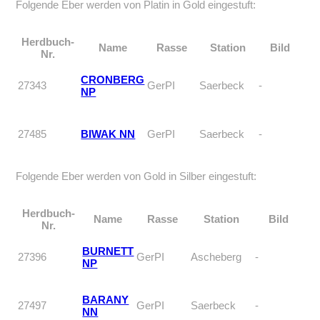
Folgende Eber werden von Platin in Gold eingestuft:
Herdbuch-
Name
Rasse
Station
Bild
Nr.
CRONBERG
27343
GerPI
Saerbeck
-
NP
27485
BIWAK NN
GerPI
Saerbeck
-
Folgende Eber werden von Gold in Silber eingestuft:
Herdbuch-
Name
Rasse
Station
Bild
Nr.
BURNETT
27396
GerPI
Ascheberg
-
NP
BARANY
27497
GerPI
Saerbeck
-
NN