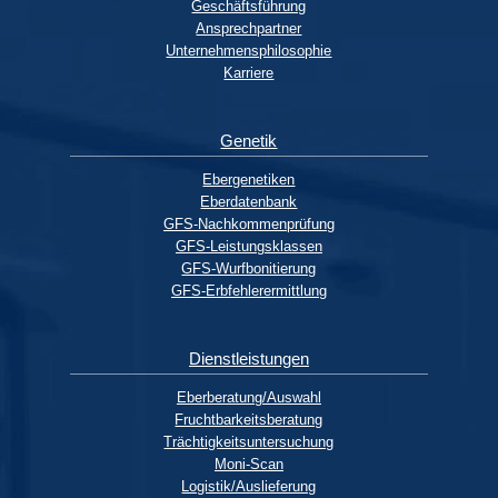
Geschäftsführung
Ansprechpartner
Unternehmensphilosophie
Karriere
Genetik
Ebergenetiken
Eberdatenbank
GFS-Nachkommenprüfung
GFS-Leistungsklassen
GFS-Wurfbonitierung
GFS-Erbfehlerermittlung
Dienstleistungen
Eberberatung/Auswahl
Fruchtbarkeitsberatung
Trächtigkeitsuntersuchung
Moni-Scan
Logistik/Auslieferung