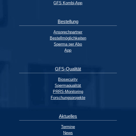
GFS Kombi-App
Bestellung
Ansprechpartner
Bestellmöglichkeiten
Sperma per Abo
App
GFS-Qualität
Biosecurity
Spermaqualität
PRRS-Monitoring
Forschungsprojekte
Aktuelles
Termine
News