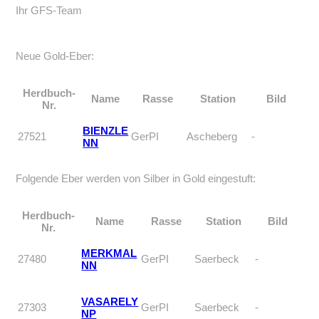
Ihr GFS-Team
Neue Gold-Eber:
Herdbuch-
Name
Rasse
Station
Bild
Nr.
BIENZLE
27521
GerPI
Ascheberg
-
NN
Folgende Eber werden von Silber in Gold eingestuft:
Herdbuch-
Name
Rasse
Station
Bild
Nr.
MERKMAL
27480
GerPI
Saerbeck
-
NN
VASARELY
27303
GerPI
Saerbeck
-
NP