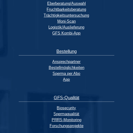
Eberberatung/Auswahl
Fruchtbarkeitsberatung
Trächtigkeitsuntersuchung
Moni-Scan
Logistik/Auslieferung
GFS Kombi-App
Bestellung
Ansprechpartner
Bestellmöglichkeiten
Sperma per Abo
App
GFS-Qualität
Biosecurity
Spermaqualität
PRRS-Monitoring
Forschungsprojekte