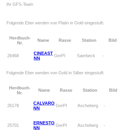
Ihr GFS-Team
Folgende Eber werden von Platin in Gold eingestuft:
Herdbuch-
Name
Rasse
Station
Bild
Nr.
CINEAST
26468
GerPI
Saerbeck
-
NN
Folgende Eber werden von Gold in Silber eingestuft:
Herdbuch-
Name
Rasse
Station
Bild
Nr.
CALVARO
26178
GerPI
Ascheberg
-
NN
ERNESTO
25701
GerPI
Ascheberg
-
NN