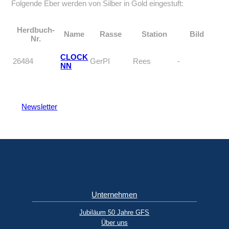
Folgende Eber werden von Silber in Gold eingestuft:
Herdbuch-
Name
Rasse
Station
Bild
Nr.
CLOCK
26484
GerPI
Rees
-
NN
Newsletter
Unternehmen
Jubiläum 50 Jahre GFS
Über uns