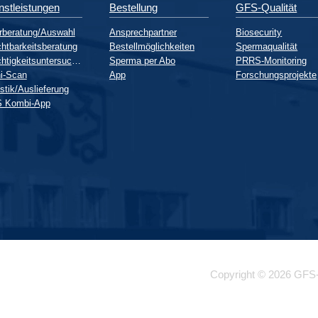
nstleistungen
Bestellung
GFS-Qualität
rberatung/Auswahl
Ansprechpartner
Biosecurity
htbarkeitsberatung
Bestellmöglichkeiten
Spermaqualität
Trächtigkeitsuntersuchung
Sperma per Abo
PRRS-Monitoring
i-Scan
App
Forschungsprojekte
stik/Auslieferung
 Kombi-App
Copyright © 2026 GFS