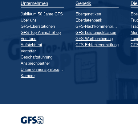
Unternehmen
Genetik
Die
Jubiläum 50 Jahre GFS
Ebergenetiken
Ebe
Über uns
Eberdatenbank
Fruc
GFS-Eberstationen
GFS-Nachkommenprüfung
GFS-Top-Animal-Shop
GFS-Leistungsklassen
Mon
Vorstand
GFS-Wurfbonitierung
Logi
Aufsichtsrat
GFS-Erbfehlerermittlung
GFS
Vertreter
Geschäftsführung
Ansprechpartner
Unternehmensphilosophie
Karriere