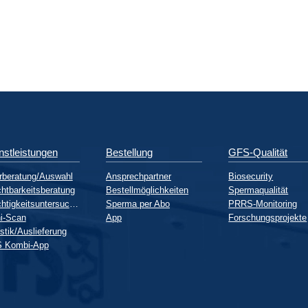
nstleistungen
Bestellung
GFS-Qualität
rberatung/Auswahl
Ansprechpartner
Biosecurity
htbarkeitsberatung
Bestellmöglichkeiten
Spermaqualität
Trächtigkeitsuntersuchung
Sperma per Abo
PRRS-Monitoring
i-Scan
App
Forschungsprojekte
stik/Auslieferung
 Kombi-App