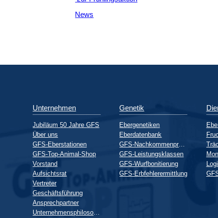
News
Unternehmen
Genetik
Die
Jubiläum 50 Jahre GFS
Ebergenetiken
Ebe
Über uns
Eberdatenbank
Fruc
GFS-Eberstationen
GFS-Nachkommenprüfung
GFS-Top-Animal-Shop
GFS-Leistungsklassen
Mon
Vorstand
GFS-Wurfbonitierung
Logi
Aufsichtsrat
GFS-Erbfehlerermittlung
GFS
Vertreter
Geschäftsführung
Ansprechpartner
Unternehmensphilosophie