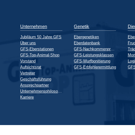
Unternehmen
Genetik
Die
Jubiläum 50 Jahre GFS
Ebergenetiken
Ebe
Über uns
Eberdatenbank
Fruc
GFS-Eberstationen
GFS-Nachkommenprüfung
GFS-Top-Animal-Shop
GFS-Leistungsklassen
Mon
Vorstand
GFS-Wurfbonitierung
Logi
Aufsichtsrat
GFS-Erbfehlerermittlung
GFS
Vertreter
Geschäftsführung
Ansprechpartner
Unternehmensphilosophie
Karriere