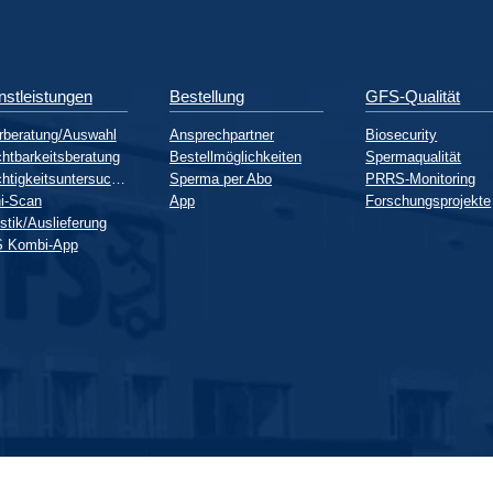
nstleistungen
Bestellung
GFS-Qualität
rberatung/Auswahl
Ansprechpartner
Biosecurity
htbarkeitsberatung
Bestellmöglichkeiten
Spermaqualität
Trächtigkeitsuntersuchung
Sperma per Abo
PRRS-Monitoring
i-Scan
App
Forschungsprojekte
stik/Auslieferung
 Kombi-App