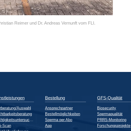
istian Reimer und Dr. Andreas Vernunft vom FLI.
nstleistungen
Bestellung
GFS-Qualität
rberatung/Auswahl
Ansprechpartner
Biosecurity
htbarkeitsberatung
Bestellmöglichkeiten
Spermaqualität
Trächtigkeitsuntersuchung
Sperma per Abo
PRRS-Monitoring
i-Scan
App
Forschungsprojekte