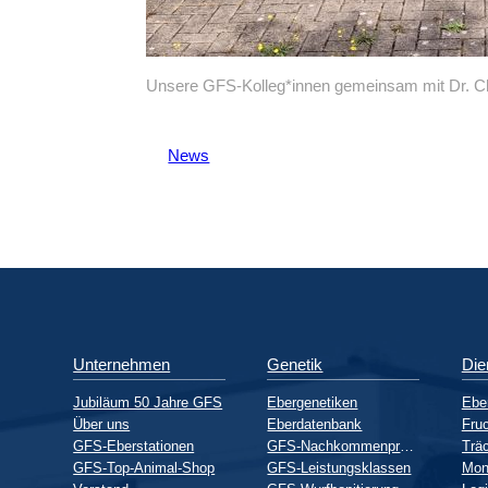
Unsere GFS-Kolleg*innen gemeinsam mit Dr. Chr
News
Unternehmen
Genetik
Die
Jubiläum 50 Jahre GFS
Ebergenetiken
Ebe
Über uns
Eberdatenbank
Fruc
GFS-Eberstationen
GFS-Nachkommenprüfung
GFS-Top-Animal-Shop
GFS-Leistungsklassen
Mon