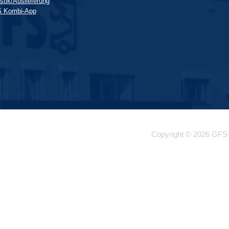
stik/Auslieferung
 Kombi-App
Copyright © 2026 GFS