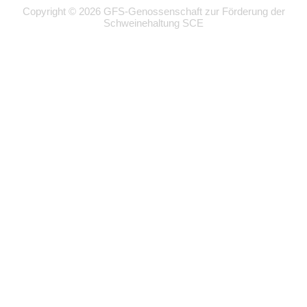
Copyright © 2026 GFS-Genossenschaft zur Förderung der
Schweinehaltung SCE
Wir
verwenden
auf
unserer
Website
technisch
notwendige
Cookies,
um
unsere
Funktionen
bereitzustellen,
zu
schützen
und
zu
verbessern.
Technisch
notwendig