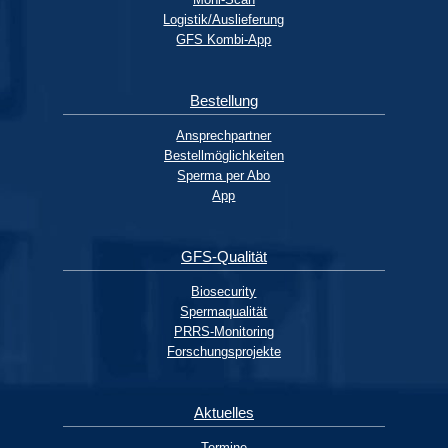
Logistik/Auslieferung
GFS Kombi-App
Bestellung
Ansprechpartner
Bestellmöglichkeiten
Sperma per Abo
App
GFS-Qualität
Biosecurity
Spermaqualität
PRRS-Monitoring
Forschungsprojekte
Aktuelles
Termine