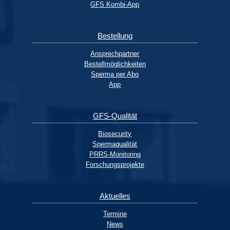
GFS Kombi-App
Bestellung
Ansprechpartner
Bestellmöglichkeiten
Sperma per Abo
App
GFS-Qualität
Biosecurity
Spermaqualität
PRRS-Monitoring
Forschungsprojekte
Aktuelles
Termine
News