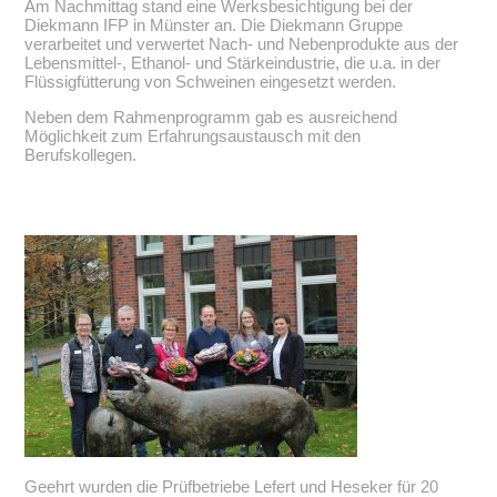
Am Nachmittag stand eine Werksbesichtigung bei der
Diekmann IFP in Münster an. Die Diekmann Gruppe
verarbeitet und verwertet Nach- und Nebenprodukte aus der
Lebensmittel-, Ethanol- und Stärkeindustrie, die u.a. in der
Flüssigfütterung von Schweinen eingesetzt werden.
Neben dem Rahmenprogramm gab es ausreichend
Möglichkeit zum Erfahrungsaustausch mit den
Berufskollegen.
Geehrt wurden die Prüfbetriebe Lefert und Heseker für 20