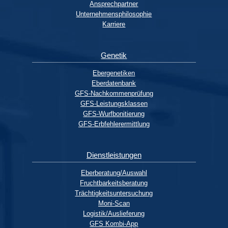
Ansprechpartner
Unternehmensphilosophie
Karriere
Genetik
Ebergenetiken
Eberdatenbank
GFS-Nachkommenprüfung
GFS-Leistungsklassen
GFS-Wurfbonitierung
GFS-Erbfehlerermittlung
Dienstleistungen
Eberberatung/Auswahl
Fruchtbarkeitsberatung
Trächtigkeitsuntersuchung
Moni-Scan
Logistik/Auslieferung
GFS Kombi-App