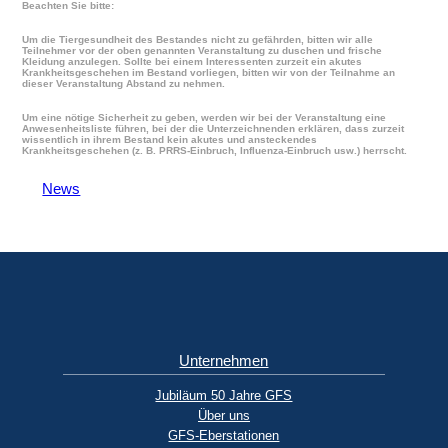
Beachten Sie bitte:
Um die Tiergesundheit des Bestandes nicht zu gefährden, bitten wir alle
Teilnehmer vor der oben genannten Veranstaltung zu duschen und frische
Kleidung anzulegen. Sollte bei einem Interessenten zurzeit ein akutes
Krankheitsgeschehen im Bestand vorliegen, bitten wir von der Teilnahme an
dieser Veranstaltung Abstand zu nehmen.
Um eine nötige Sicherheit zu geben, werden wir bei der Veranstaltung eine
Anwesenheitsliste führen, bei der die Unterzeichnenden erklären, dass zurzeit
wissentlich in ihrem Bestand kein akutes und ansteckendes
Krankheitsgeschehen (z. B. PRRS-Einbruch, Influenza-Einbruch usw.) herrscht.
News
Unternehmen
Jubiläum 50 Jahre GFS
Über uns
GFS-Eberstationen