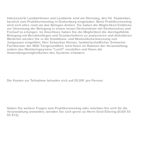
Interessierte Landwirtinnen und Landwirte sind am Dienstag, den 04. September,
herzlich zum Praktikermeeting in Drakenburg eingeladen. Beim Praktikermeeting
wird sich alles rund um das Belegen drehen. Sie haben die Möglichkeit Einblicke
zur Umsetzung der Belegung in einem neuen Deckzentrum mit Stroheinstreu und
Freilauf zu erlangen. Im Anschluss haben Sie die Möglichkeit die durchgeführte
Belegung mit Berufskollegen und Scantechnikern zu analysieren und diskutieren.
Weiterhin werden Sie in die Konditions- und Muskeldickenmessung von
Jungsauen eingeführt. Herr Sebastian Kleiner, landwirtschaftlicher Schweine-
Fachberater der MSD Tiergesundheit, wird Ihnen im Rahmen der Veranstaltung
zudem das Monitoringsystem
LeeO
vorstellen und Ihnen die
Anwendungsmöglichkeiten des Systems erläutern.
Die Kosten zur Teilnahme belaufen sich auf 20,00€ pro Person.
Haben Sie weitere Fragen zum Praktikermeeting oder möchten Sie sich für die
Veranstaltung anmelden, wenden Sie sich gerne an Herrn Geid Eilering (0160 53
55 972).