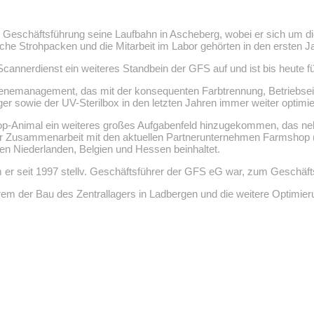
er Geschäftsführung seine Laufbahn in Ascheberg, wobei er sich um
rliche Strohpacken und die Mitarbeit im Labor gehörten in den erste
nnerdienst ein weiteres Standbein der GFS auf und ist bis heute für
gienemanagement, das mit der konsequenten Farbtrennung, Betriebsei
r sowie der UV-Sterilbox in den letzten Jahren immer weiter optimie
r Top-Animal ein weiteres großes Aufgabenfeld hinzugekommen, das 
 Zusammenarbeit mit den aktuellen Partnerunternehmen Farmshop 
en Niederlanden, Belgien und Hessen beinhaltet.
er seit 1997 stellv. Geschäftsführer der GFS eG war, zum Geschäfts
rem der Bau des Zentrallagers in Ladbergen und die weitere Optimieru