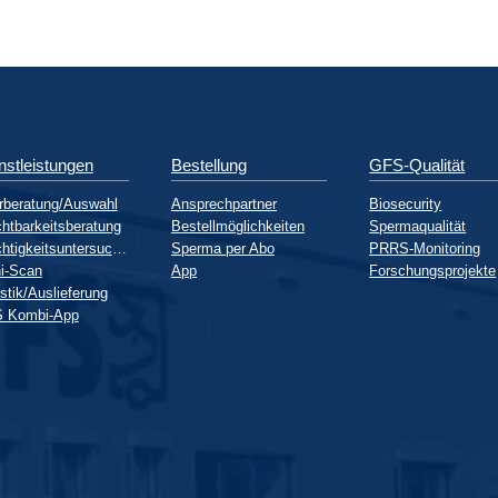
nstleistungen
Bestellung
GFS-Qualität
rberatung/Auswahl
Ansprechpartner
Biosecurity
htbarkeitsberatung
Bestellmöglichkeiten
Spermaqualität
Trächtigkeitsuntersuchung
Sperma per Abo
PRRS-Monitoring
i-Scan
App
Forschungsprojekte
stik/Auslieferung
 Kombi-App