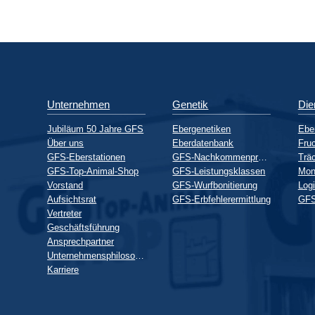
Unternehmen
Genetik
Die
Jubiläum 50 Jahre GFS
Ebergenetiken
Ebe
Über uns
Eberdatenbank
Fruc
GFS-Eberstationen
GFS-Nachkommenprüfung
GFS-Top-Animal-Shop
GFS-Leistungsklassen
Mon
Vorstand
GFS-Wurfbonitierung
Logi
Aufsichtsrat
GFS-Erbfehlerermittlung
GFS
Vertreter
Geschäftsführung
Ansprechpartner
Unternehmensphilosophie
Karriere