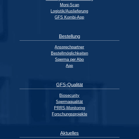
Moni-Scan
Logistik/Auslieferung
GFS Kombi-App
Bestellung
Ansprechpartner
Bestellmöglichkeiten
Sperma per Abo
App
GFS-Qualität
Biosecurity
Spermaqualität
PRRS-Monitoring
Forschungsprojekte
Aktuelles