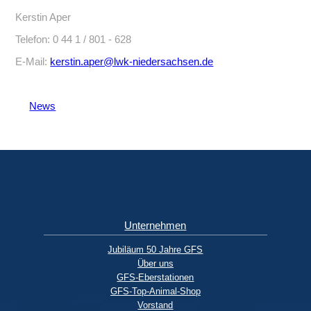
Kerstin Aper
Telefon: 0 44 1 / 801 - 628
E-Mail:
kerstin.aper@lwk-niedersachsen.de
News
Unternehmen
Jubiläum 50 Jahre GFS
Über uns
GFS-Eberstationen
GFS-Top-Animal-Shop
Vorstand