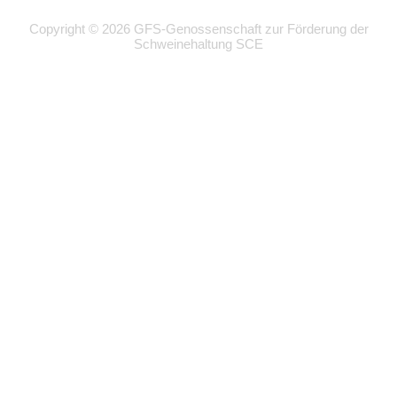
Copyright © 2026 GFS-Genossenschaft zur Förderung der
Schweinehaltung SCE
Wir
verwenden
auf
unserer
Website
technisch
notwendige
Cookies,
um
unsere
Funktionen
bereitzustellen,
zu
schützen
und
zu
verbessern.
Technisch