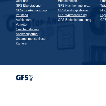
Über uns
Eberdatenbank
Fruc
GFS-Eberstationen
GFS-Nachkommenprüfung
GFS-Top-Animal-Shop
GFS-Leistungsklassen
Mon
Vorstand
GFS-Wurfbonitierung
Logi
Aufsichtsrat
GFS-Erbfehlerermittlung
GFS
Vertreter
Geschäftsführung
Ansprechpartner
Unternehmensphilosophie
Karriere
Wir
verwenden
auf