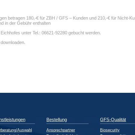
n betragen 180,-€ für ZBH / GFS – Kunden und 210,-€ für Nicht-Kunde
d in der Gebühr enthalten
Eichhofes unter Tel.: 06621-92280 gebucht werden.
 downloaden.
nstleistungen
Bestellung
GFS-Qualität
rberatung/Auswahl
Ansprechpartner
Biosecurity