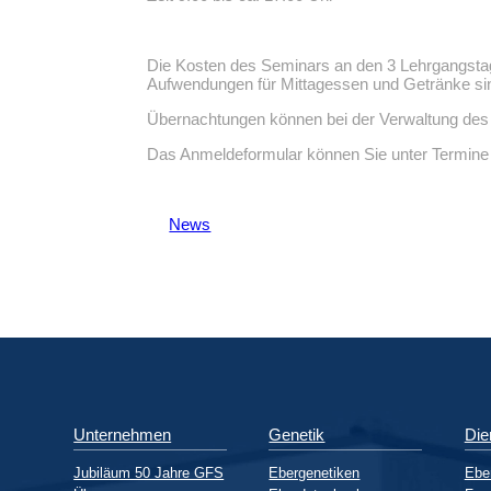
Die Kosten des Seminars an den 3 Lehrgangstage
Aufwendungen für Mittagessen und Getränke sin
Übernachtungen können bei der Verwaltung des 
Das Anmeldeformular können Sie unter Termine
News
Unternehmen
Genetik
Die
Jubiläum 50 Jahre GFS
Ebergenetiken
Ebe