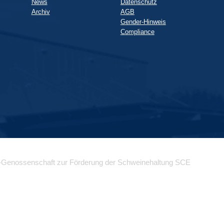
News
Datenschutz
Archiv
AGB
Gender-Hinweis
Compliance
-Genossenschaft zur Förderung der Schweinehaltung SCE