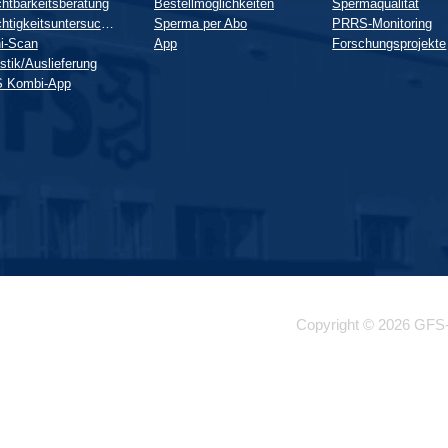
htbarkeitsberatung
Bestellmöglichkeiten
Spermaqualität
Trächtigkeitsuntersuchung
Sperma per Abo
PRRS-Monitoring
i-Scan
App
Forschungsprojekte
stik/Auslieferung
 Kombi-App
Copyright © 2026 GFS