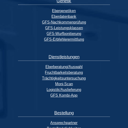
Genetik
Ebergenetiken
Eberdatenbank
GFS-Nachkommenprüfung
GFS-Leistungsklassen
GFS-Wurfbonitierung
GFS-Erbfehlerermittlung
Dienstleistungen
Eberberatung/Auswahl
Fruchtbarkeitsberatung
Trächtigkeitsuntersuchung
Moni-Scan
Logistik/Auslieferung
GFS Kombi-App
Bestellung
Ansprechpartner