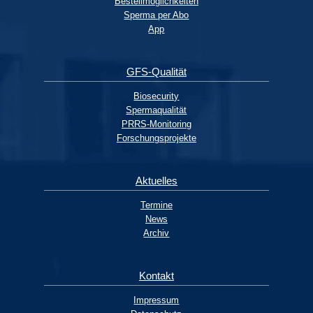
Bestellmöglichkeiten
Sperma per Abo
App
GFS-Qualität
Biosecurity
Spermaqualität
PRRS-Monitoring
Forschungsprojekte
Aktuelles
Termine
News
Archiv
Kontakt
Impressum