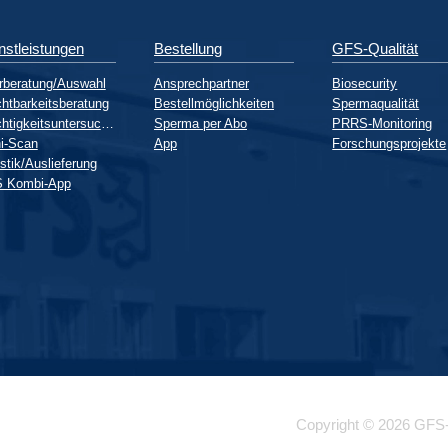
nstleistungen
Bestellung
GFS-Qualität
rberatung/Auswahl
Ansprechpartner
Biosecurity
htbarkeitsberatung
Bestellmöglichkeiten
Spermaqualität
Trächtigkeitsuntersuchung
Sperma per Abo
PRRS-Monitoring
i-Scan
App
Forschungsprojekte
stik/Auslieferung
 Kombi-App
Copyright © 2026 GFS