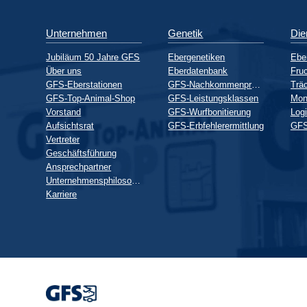
Unternehmen
Genetik
Die
Jubiläum 50 Jahre GFS
Ebergenetiken
Ebe
Über uns
Eberdatenbank
Fruc
GFS-Eberstationen
GFS-Nachkommenprüfung
GFS-Top-Animal-Shop
GFS-Leistungsklassen
Mon
Vorstand
GFS-Wurfbonitierung
Logi
Aufsichtsrat
GFS-Erbfehlerermittlung
GFS
Vertreter
Geschäftsführung
Ansprechpartner
Unternehmensphilosophie
Karriere