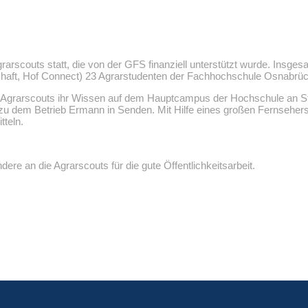
grarscouts statt, die von der GFS finanziell unterstützt wurde. Ins
aft, Hof Connect) 23 Agrarstudenten der Fachhochschule Osnabrück
n Agrarscouts ihr Wissen auf dem Hauptcampus der Hochschule an S
 zu dem Betrieb Ermann in Senden. Mit Hilfe eines großen Fernseher
tteln.
dere an die Agrarscouts für die gute Öffentlichkeitsarbeit.