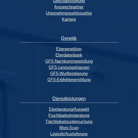
Geschäftsführung
Ansprechpartner
Unternehmensphilosophie
Karriere
Genetik
Ebergenetiken
Eberdatenbank
GFS-Nachkommenprüfung
GFS-Leistungsklassen
GFS-Wurfbonitierung
GFS-Erbfehlerermittlung
Dienstleistungen
Eberberatung/Auswahl
Fruchtbarkeitsberatung
Trächtigkeitsuntersuchung
Moni-Scan
Logistik/Auslieferung