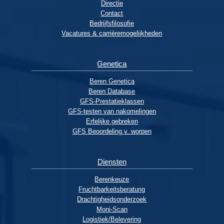
Directie
Contact
Bedrijfsfilosofie
Vacatures & carrièremogelijkheden
Genetica
Beren Genetica
Beren Database
GFS-Prestatieklassen
GFS-testen van nakomelingen
Erfelijke gebreken
GFS Beoordeling v. worpen
Diensten
Berenkeuze
Fruchtbarkeitsberatung
Drachtigheidsonderzoek
Moni-Scan
Logistiek/Belevering