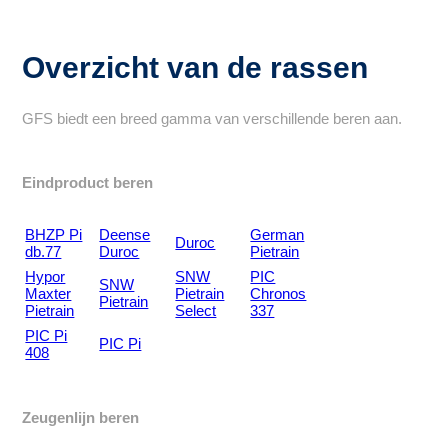
Overzicht van de rassen
GFS biedt een breed gamma van verschillende beren aan.
Eindproduct beren
BHZP Pi
Deense
German
Duroc
db.77
Duroc
Pietrain
Hypor
SNW
PIC
SNW
Maxter
Pietrain
Chronos
Pietrain
Pietrain
Select
337
PIC Pi
PIC Pi
408
Zeugenlijn beren