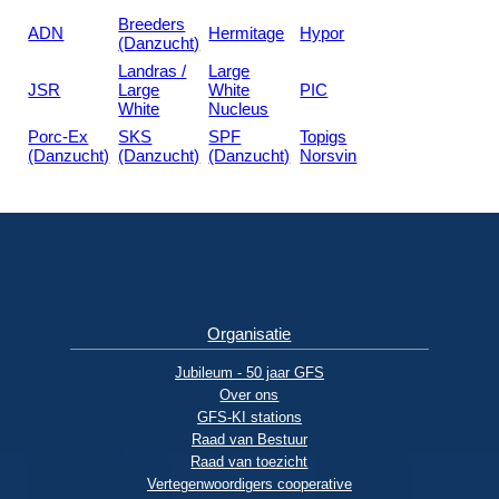
Breeders
ADN
Hermitage
Hypor
(Danzucht)
Landras /
Large
JSR
Large
White
PIC
White
Nucleus
Porc-Ex
SKS
SPF
Topigs
(Danzucht)
(Danzucht)
(Danzucht)
Norsvin
Organisatie
Jubileum - 50 jaar GFS
Over ons
GFS-KI stations
Raad van Bestuur
Raad van toezicht
Vertegenwoordigers cooperative