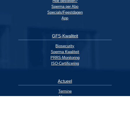
Hoe bestellen?
Sperma per Abo
Specials/Feestdagen
App
GFS-Kwaliteit
Biosecurity
Sperma Kwaliteit
PRRS-Monitoring
ISO-Certificering
Actueel
Termine
Nieuws
Archief
Contakt