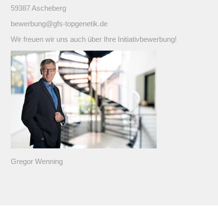
59387 Ascheberg
bewerbung@gfs-topgenetik.de
Wir freuen wir uns auch über Ihre Initiativbewerbung!
Gregor Wenning