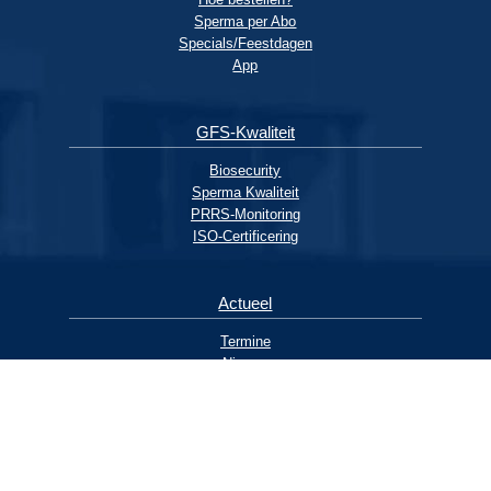
Sperma per Abo
Specials/Feestdagen
App
GFS-Kwaliteit
Biosecurity
Sperma Kwaliteit
PRRS-Monitoring
ISO-Certificering
Actueel
Termine
Nieuws
Archief
Contakt
Privacy Policy